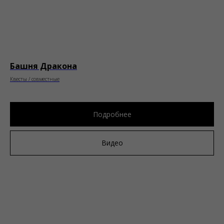
Башня Дракона
Квесты / совместные
Подробнее
Видео