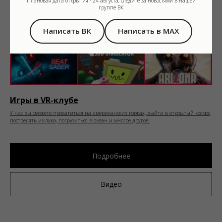
Плановая дата открытия - 24 августа, следите за новостями в нашей
группе ВК
Написать ВК
Написать в MAX
Игры в VR-клубе
У нас вы сможете прокатиться на американских горках, выйти в открытый космос,
пострелять из лука, погрузиться в океан и многое другое!
Подробнее
Видео