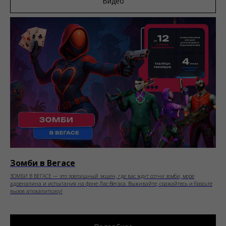
Видео
Зомби в Вегасе
ЗОМБИ В ВЕГАСЕ — это зрелищный экшен, где вас ждут сотни зомби, море
адреналина и испытания на фоне Лас-Вегаса. Выживайте, сражайтесь и бросьте
вызов апокалипсису!