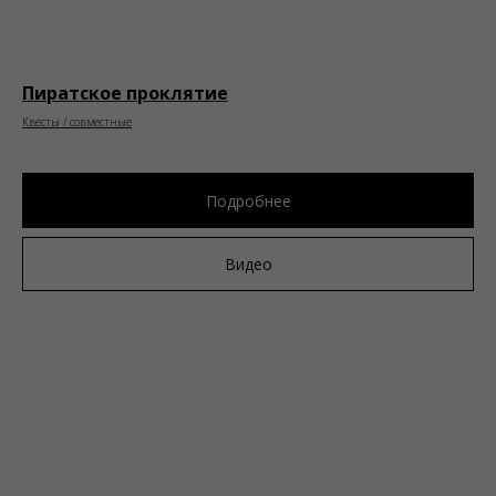
Пиратское проклятие
Квесты / совместные
Подробнее
Видео