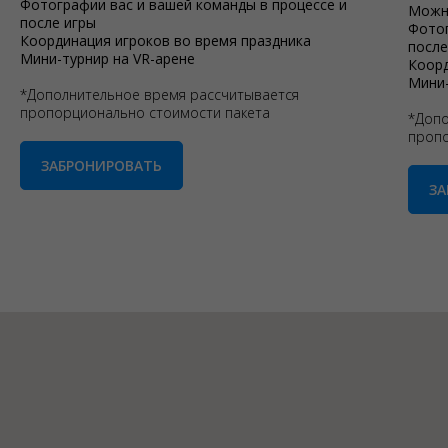
Фотографии вас и вашей команды в процессе и
Можно
после игры
Фотог
Координация игроков во время праздника
после
Мини-турнир на VR-арене
Коорд
Мини-
*Дополнительное время рассчитывается
пропорционально стоимости пакета
*Допо
пропо
ЗАБРОНИРОВАТЬ
З