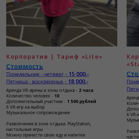
Корпоратив | Тариф «Lite»
Кор
«St
Стоимость
Ст
-
15 000.-
Понедельник - четверг
-
18 000.-
Пятница - воскресенье
Поне
Пятн
Аренда VR-арены и зоны отдыха -
2 часа
Количество человек -
10
Аренд
Дополнительный участник
-
1 500 рублей
Колич
6 VR-игр на выбор
Допо
Музыкальное сопровождение
6 VR-
Музы
Развлечения в зоне отдыха: PlayStation,
настольные игры
Развл
Можно принести свою еду и напитки
насто